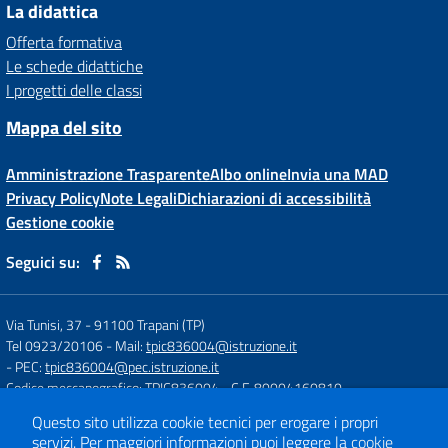
La didattica
Offerta formativa
Le schede didattiche
I progetti delle classi
Mappa del sito
Amministrazione Trasparente
Albo online
Invia una MAD
Privacy Policy
Note Legali
Dichiarazioni di accessibilità
Gestione cookie
Seguici su:
Via Tunisi, 37
-
91100 Trapani (TP)
Tel 0923/20106
- Mail:
tpic836004@istruzione.it
- PEC:
tpic836004@pec.istruzione.it
Codice meccanografico: TPIC836004
- C.F. 80004160810
Questo sito utilizza cookie tecnici per erogare i propri
servizi.
Per maggiori informazioni puoi leggere la
cookie
Concept & Design by
Designers Italia