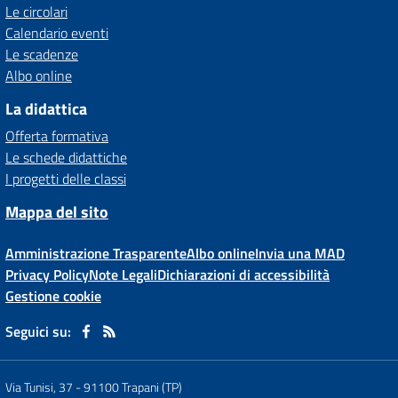
Le circolari
Calendario eventi
Le scadenze
Albo online
La didattica
Offerta formativa
Le schede didattiche
I progetti delle classi
Mappa del sito
Amministrazione Trasparente
Albo online
Invia una MAD
Privacy Policy
Note Legali
Dichiarazioni di accessibilità
Gestione cookie
Seguici su:
Via Tunisi, 37
-
91100 Trapani (TP)