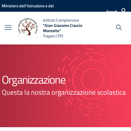
Vai ai contenuti
Vai al menu di navigazione
Vai al footer
Ministero dell'Istruzione e del
Accedi
Merito
Istituto Comprensivo
"Gian Giacomo Ciaccio
Montalto"
Trapani (TP)
Organizzazione
Questa la nostra organizzazione scolastica