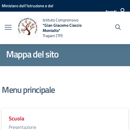
Vai ai contenuti
Vai al menu di navigazione
Vai al footer
Ministero dell'Istruzione e del
Accedi
Merito
Istituto Comprensivo
"Gian Giacomo Ciaccio
Montalto"
Trapani (TP)
Mappa del sito
Menu principale
Scuola
Presentazione