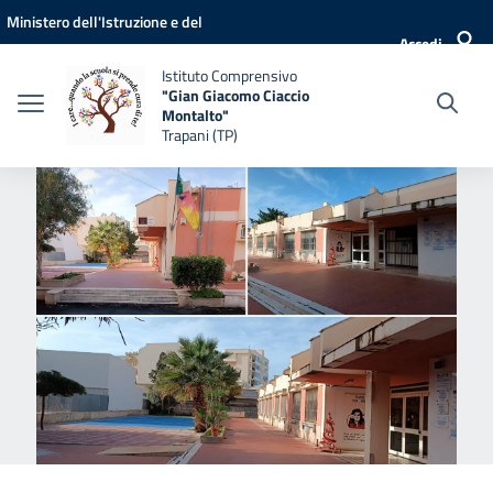
Vai ai contenuti
Vai al menu di navigazione
Vai al footer
Ministero dell'Istruzione e del
Accedi
Merito
Istituto Comprensivo
"Gian Giacomo Ciaccio
Montalto"
Trapani (TP)