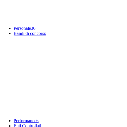
Personale
36
Bandi di concorso
Performance
6
Enti Controllati